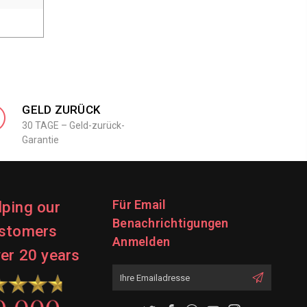
GELD ZURÜCK
30 TAGE – Geld-zurück-
Garantie
Für Email
lping our
Benachrichtigungen
stomers
Anmelden
ver 20 years
Emailadresse