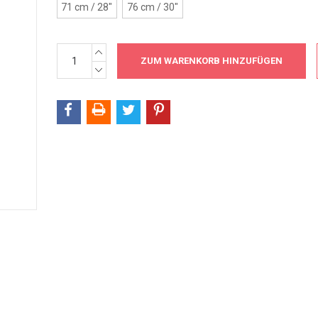
71 cm / 28"
76 cm / 30"
MENGE
Aktueller
ERHÖHEN:
Bestand:
MENGE
VERRINGERN: