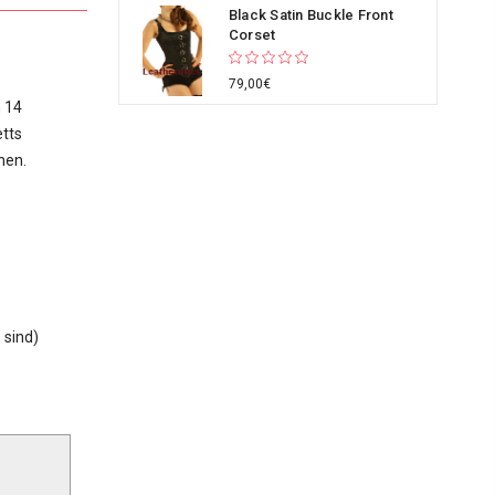
Black Satin Buckle Front
Corset
79,00€
n 14
etts
chen.
 sind)