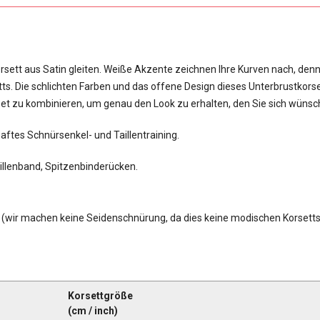
rsett aus Satin gleiten. Weiße Akzente zeichnen Ihre Kurven nach, den
ts. Die schlichten Farben und das offene Design dieses Unterbrustkors
Set zu kombinieren, um genau den Look zu erhalten, den Sie sich wüns
thaftes Schnürsenkel- und Taillentraining.
aillenband, Spitzenbinderücken.
(wir machen keine Seidenschnürung, da dies keine modischen Korsetts
Korsettgröße
(cm /
inch
)