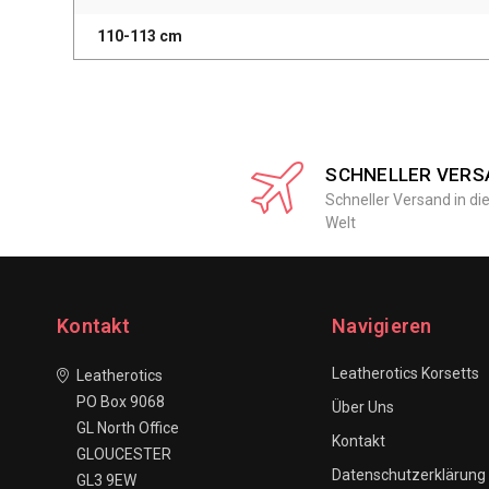
110-113 cm
SCHNELLER VERS
Schneller Versand in di
Welt
Kontakt
Navigieren
Leatherotics Korsetts
Leatherotics
PO Box 9068
Über Uns
GL North Office
Kontakt
GLOUCESTER
Datenschutzerklärung
GL3 9EW