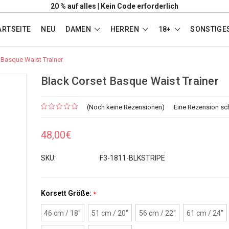
20 % auf alles | Kein Code erforderlich
ARTSEITE
NEU
DAMEN
HERREN
18+
SONSTIGE
 Basque Waist Trainer
Black Corset Basque Waist Trainer
(Noch keine Rezensionen)
Eine Rezension sc
48,00€
SKU:
F3-1811-BLKSTRIPE
Korsett Größe:
*
46 cm / 18"
51 cm / 20"
56 cm / 22"
61 cm / 24"