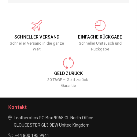
SCHNELLER VERSAND
EINFACHE RÜCKGABE
Schneller Versand in die ganze
Schneller Umtausch und
Welt
Rückgabe
GELD ZURÜCK
30 TAGE – Geld-zurück-
Garantie
Kontakt
Leatherotics
PO Box 9068
GL North Office
GLOUCESTER
GL3 9EW
United Kingdom
+44 800 195 9941