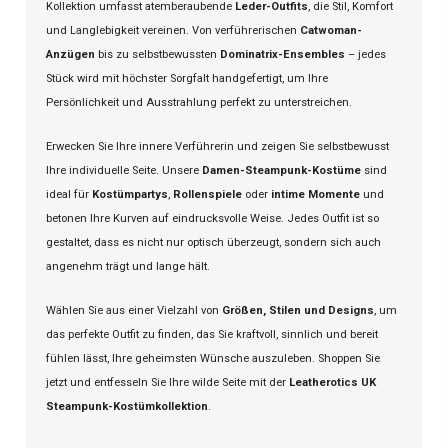
Kollektion umfasst atemberaubende
Leder-Outfits
, die Stil, Komfort
und Langlebigkeit vereinen. Von verführerischen
Catwoman-
Anzügen
bis zu selbstbewussten
Dominatrix-Ensembles
– jedes
Stück wird mit höchster Sorgfalt handgefertigt, um Ihre
Persönlichkeit und Ausstrahlung perfekt zu unterstreichen.
Erwecken Sie Ihre innere Verführerin und zeigen Sie selbstbewusst
Ihre individuelle Seite. Unsere
Damen-Steampunk-Kostüme
sind
ideal für
Kostümpartys
,
Rollenspiele
oder
intime Momente
und
betonen Ihre Kurven auf eindrucksvolle Weise. Jedes Outfit ist so
gestaltet, dass es nicht nur optisch überzeugt, sondern sich auch
angenehm trägt und lange hält.
Wählen Sie aus einer Vielzahl von
Größen, Stilen und Designs
, um
das perfekte Outfit zu finden, das Sie kraftvoll, sinnlich und bereit
fühlen lässt, Ihre geheimsten Wünsche auszuleben. Shoppen Sie
jetzt und entfesseln Sie Ihre wilde Seite mit der
Leatherotics
UK
Steampunk-Kostümkollektion
.