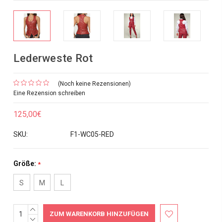
Lederweste Rot
(Noch keine Rezensionen)
Eine Rezension schreiben
125,00€
SKU:
F1-WC05-RED
Größe:
*
S
M
L
MENGE
Aktueller
ERHÖHEN:
MENGE
Bestand: