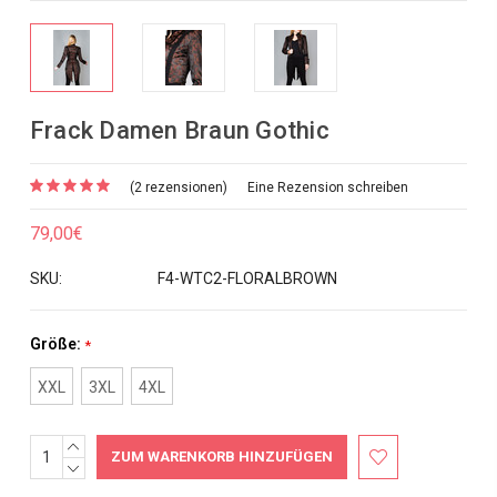
Frack Damen Braun Gothic
(2 rezensionen)
Eine Rezension schreiben
79,00€
SKU:
F4-WTC2-FLORALBROWN
Größe:
*
XXL
3XL
4XL
MENGE
Aktueller
ERHÖHEN:
MENGE
Bestand:
VERRINGERN: