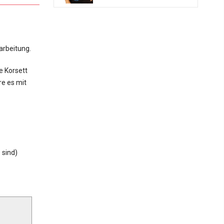
arbeitung.
e Korsett
re es mit
 sind)