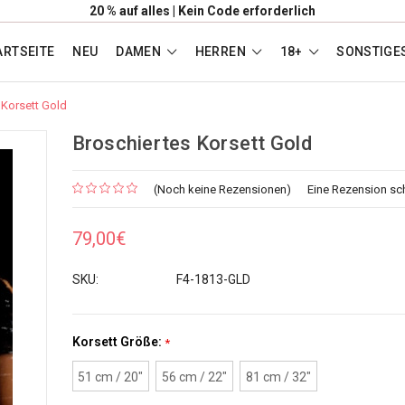
20 % auf alles | Kein Code erforderlich
ARTSEITE
NEU
DAMEN
HERREN
18+
SONSTIGE
 Korsett Gold
Broschiertes Korsett Gold
(Noch keine Rezensionen)
Eine Rezension sc
79,00€
SKU:
F4-1813-GLD
Korsett Größe:
*
51 cm / 20"
56 cm / 22"
81 cm / 32"