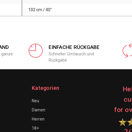
102 cm / 40"
AND
EINFACHE RÜCKGABE
e ganze
Schneller Umtausch und
Rückgabe
Kategorien
He
cu
Neu
for o
Damen
Herren
18+