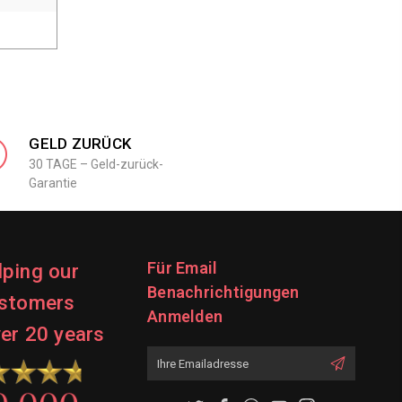
GELD ZURÜCK
30 TAGE – Geld-zurück-
Garantie
Für Email
lping our
Benachrichtigungen
stomers
Anmelden
ver 20 years
Emailadresse