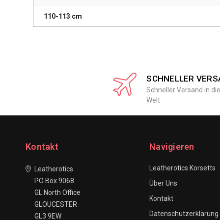
110-113 cm
SCHNELLER VERS
Schneller Versand in di
Welt
Kontakt
Navigieren
Leatherotics Korsetts
Leatherotics
PO Box 9068
Über Uns
GL North Office
Kontakt
GLOUCESTER
Datenschutzerklärung
GL3 9EW