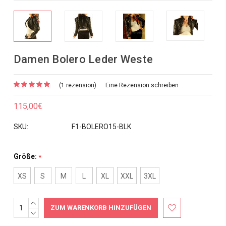
Damen Bolero Leder Weste
(1 rezension)
Eine Rezension schreiben
115,00€
SKU:
F1-BOLERO15-BLK
Größe:
*
XS
S
M
L
XL
XXL
3XL
MENGE
Aktueller
ERHÖHEN:
MENGE
Bestand:
VERRINGERN: