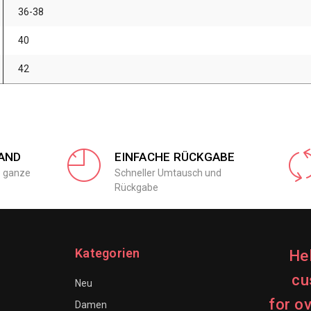
36-38
40
42
AND
EINFACHE RÜCKGABE
e ganze
Schneller Umtausch und
Rückgabe
Kategorien
He
cu
Neu
for o
Damen