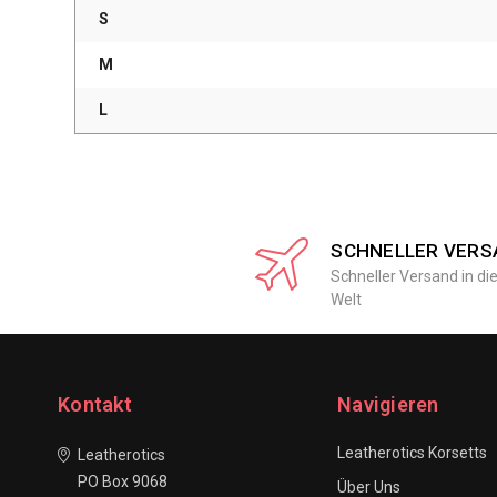
S
M
L
SCHNELLER VERS
Schneller Versand in di
Welt
Kontakt
Navigieren
Leatherotics Korsetts
Leatherotics
PO Box 9068
Über Uns