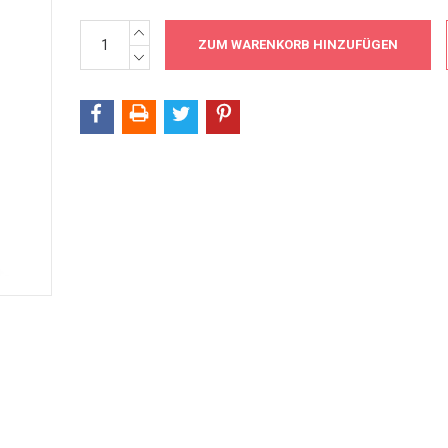
MENGE
Aktueller
ERHÖHEN:
Bestand:
MENGE
VERRINGERN: