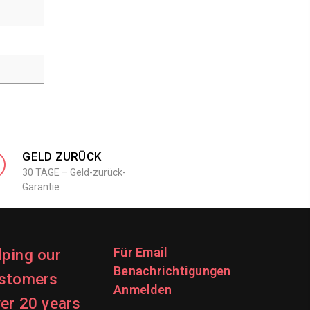
GELD ZURÜCK
30 TAGE – Geld-zurück-
Garantie
Für Email
lping our
Benachrichtigungen
stomers
Anmelden
ver 20 years