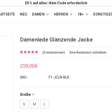
20 % auf alles | Kein Code erforderlich
ARTSEITE
NEU
DAMEN
HERREN
18+
SONSTIGE
Damenlede Glänzende Jacke
(3 rezensionen)
Eine Rezension schreiben
259,00€
SKU:
F1-JCLN-BLK
Größe:
*
S
M
L