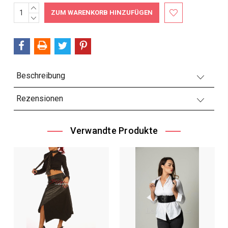
MENGE
Aktueller
ERHÖHEN:
MENGE
Bestand:
VERRINGERN:
Beschreibung
Rezensionen
Verwandte Produkte