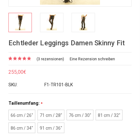
Echtleder Leggings Damen Skinny Fit
(3 rezensionen)
Eine Rezension schreiben
255,00€
SKU:
F1-TR101-BLK
Taillenumfang:
*
66 cm / 26"
71 cm / 28"
76 cm / 30"
81 cm / 32"
86 cm / 34"
91 cm / 36"