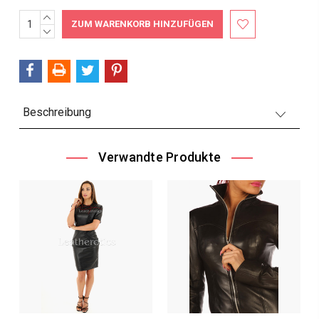
MENGE
Aktueller
ERHÖHEN:
MENGE
Bestand:
VERRINGERN:
Beschreibung
Verwandte Produkte