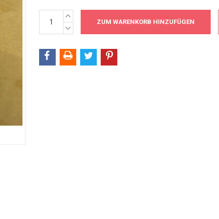
MENGE
Aktueller
ERHÖHEN:
Bestand:
MENGE
VERRINGERN: