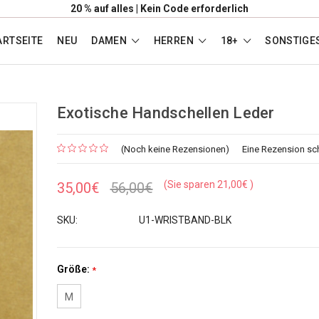
20 % auf alles | Kein Code erforderlich
ARTSEITE
NEU
DAMEN
HERREN
18+
SONSTIGE
Exotische Handschellen Leder
(Noch keine Rezensionen)
Eine Rezension sc
(Sie sparen
21,00€
)
35,00€
56,00€
SKU:
U1-WRISTBAND-BLK
Größe:
*
M