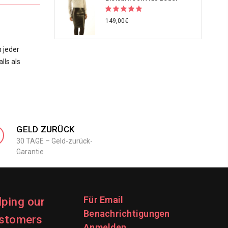
149,00€
 jeder
lls als
GELD ZURÜCK
30 TAGE – Geld-zurück-
Garantie
Für Email
lping our
Benachrichtigungen
stomers
Anmelden