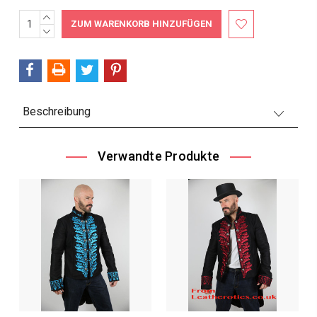
MENGE
Aktueller
ERHÖHEN:
MENGE
Bestand:
VERRINGERN:
Beschreibung
Verwandte Produkte