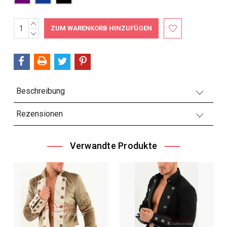
MENGE
Aktueller
ERHÖHEN:
MENGE
Bestand:
VERRINGERN:
Beschreibung
Rezensionen
Verwandte Produkte