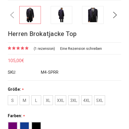
Previous
Next
Herren Brokatjacke Top
(1 rezension)
Eine Rezension schreiben
105,00€
SKU:
M4-SPRR
Größe:
*
S
M
L
XL
XXL
3XL
4XL
5XL
Farben:
*