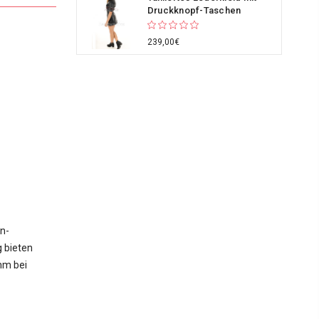
Druckknopf-Taschen
239,00€
on-
g bieten
hm bei