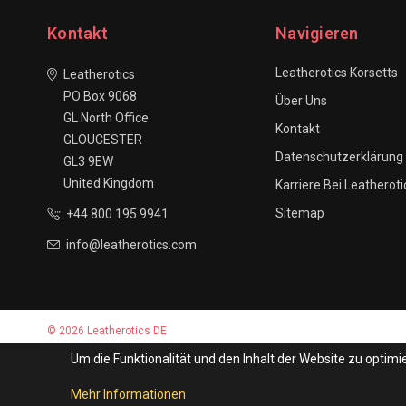
Kontakt
Navigieren
Leatherotics Korsetts
Leatherotics
PO Box 9068
Über Uns
GL North Office
Kontakt
GLOUCESTER
Datenschutzerklärung
GL3 9EW
United Kingdom
Karriere Bei Leatheroti
Sitemap
+44 800 195 9941
info@leatherotics.com
© 2026 Leatherotics DE
Um die Funktionalität und den Inhalt der Website zu opti
Mehr Informationen