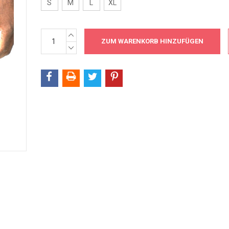
S
M
L
XL
MENGE
Aktueller
ERHÖHEN:
Bestand:
MENGE
VERRINGERN: