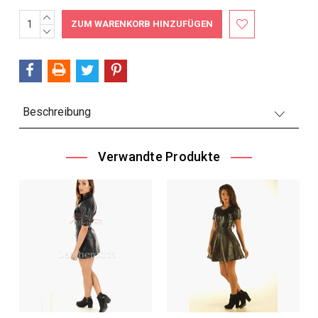
MENGE
Aktueller
ERHÖHEN:
MENGE
Bestand:
VERRINGERN:
Beschreibung
Verwandte Produkte