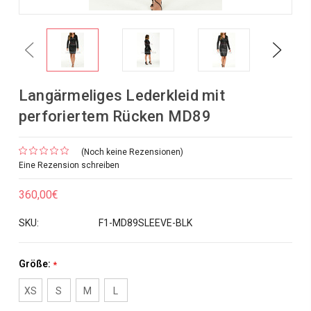
Previous
Next
Langärmeliges Lederkleid mit
perforiertem Rücken MD89
(Noch keine Rezensionen)
Eine Rezension schreiben
360,00€
SKU:
F1-MD89SLEEVE-BLK
Größe:
*
XS
S
M
L