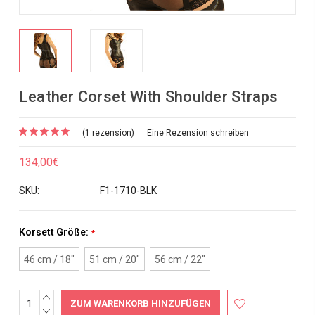
Leather Corset With Shoulder Straps
(1 rezension)
Eine Rezension schreiben
134,00€
SKU:
F1-1710-BLK
Korsett Größe:
*
46 cm / 18"
51 cm / 20"
56 cm / 22"
MENGE
Aktueller
ERHÖHEN:
MENGE
Bestand: