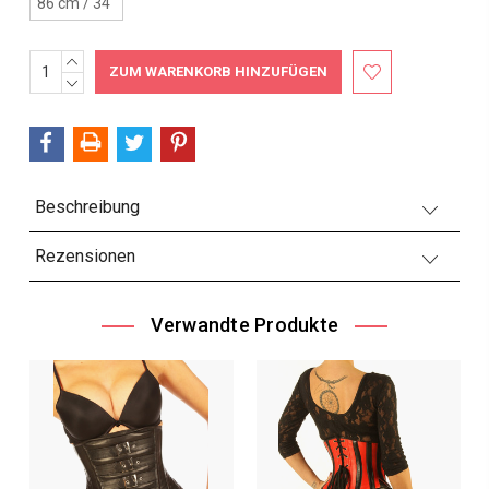
86 cm / 34"
MENGE
Aktueller
ERHÖHEN:
MENGE
Bestand:
VERRINGERN:
Beschreibung
Rezensionen
Verwandte Produkte