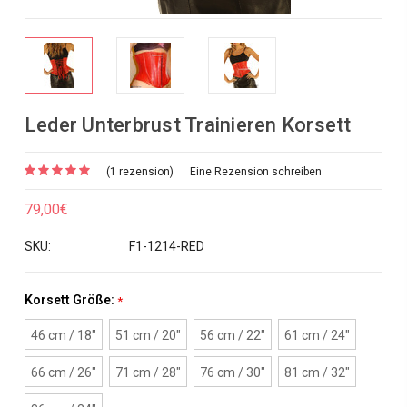
Leder Unterbrust Trainieren Korsett
(1 rezension)
Eine Rezension schreiben
79,00€
SKU:
F1-1214-RED
Korsett Größe:
*
46 cm / 18"
51 cm / 20"
56 cm / 22"
61 cm / 24"
66 cm / 26"
71 cm / 28"
76 cm / 30"
81 cm / 32"