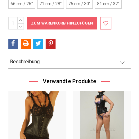
66 cm / 26"
71 cm / 28"
76 cm / 30"
81 cm / 32"
MENGE
Aktueller
ERHÖHEN:
MENGE
Bestand:
VERRINGERN:
Beschreibung
Verwandte Produkte