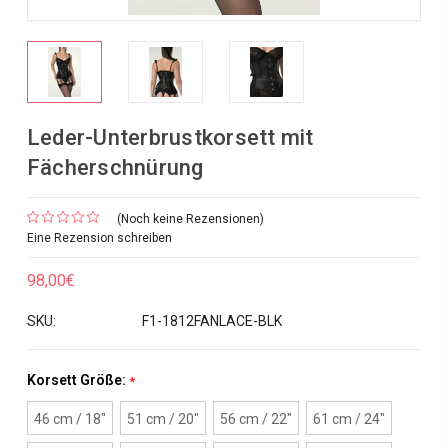
Leder-Unterbrustkorsett mit
Fächerschnürung
(Noch keine Rezensionen)
Eine Rezension schreiben
98,00€
SKU:
F1-1812FANLACE-BLK
Korsett Größe:
*
46 cm / 18"
51 cm / 20"
56 cm / 22"
61 cm / 24"