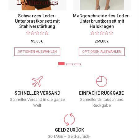
Schwarzes Leder-
Maßgeschneidertes Leder-
Unterbrustkorsett mit
Unterbrustkorsett mit
Stahlverstärkung
Halskragen
95,00€
269,00€
OPTIONEN AUSWÄHLEN
OPTIONEN AUSWÄHLEN
SCHNELLER VERSAND
EINFACHE RÜCKGABE
Schneller Versand in die ganze
Schneller Umtausch und
Welt
Rückgabe
GELD ZURÜCK
30 TAGE – Geld-zurück-