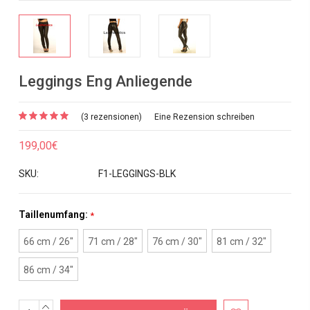
Leggings Eng Anliegende
(3 rezensionen)
Eine Rezension schreiben
199,00€
SKU:
F1-LEGGINGS-BLK
Taillenumfang:
*
66 cm / 26"
71 cm / 28"
76 cm / 30"
81 cm / 32"
86 cm / 34"
MENGE
Aktueller