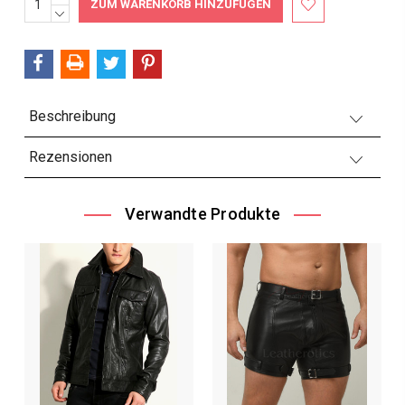
ERHÖHEN:
MENGE
Bestand:
VERRINGERN:
Beschreibung
Rezensionen
Verwandte Produkte