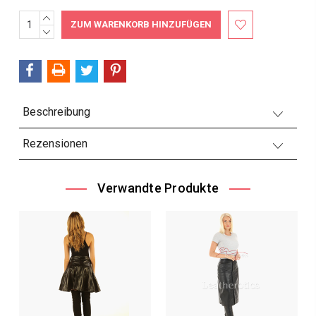
MENGE
Aktueller
ERHÖHEN:
MENGE
Bestand:
VERRINGERN:
Beschreibung
Rezensionen
Verwandte Produkte