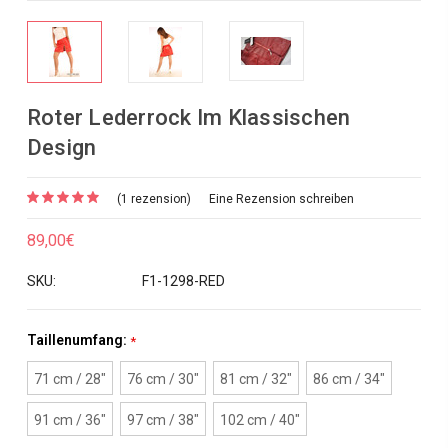
Roter Lederrock Im Klassischen
Design
(1 rezension)
Eine Rezension schreiben
89,00€
SKU:
F1-1298-RED
Taillenumfang:
*
71 cm / 28"
76 cm / 30"
81 cm / 32"
86 cm / 34"
91 cm / 36"
97 cm / 38"
102 cm / 40"