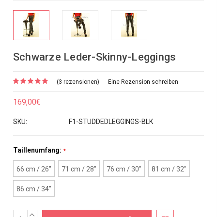
Schwarze Leder-Skinny-Leggings
(3 rezensionen)
Eine Rezension schreiben
169,00€
SKU:
F1-STUDDEDLEGGINGS-BLK
Taillenumfang:
*
66 cm / 26"
71 cm / 28"
76 cm / 30"
81 cm / 32"
86 cm / 34"
MENGE
Aktueller