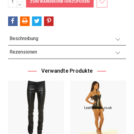
ERHÖHEN:
MENGE
Bestand:
VERRINGERN:
Beschreibung
Rezensionen
Verwandte Produkte