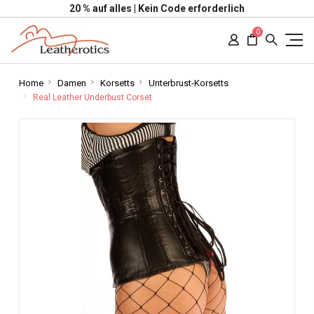
20 % auf alles | Kein Code erforderlich
0
Home
Damen
Korsetts
Unterbrust-Korsetts
Real Leather Underbust Corset