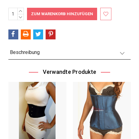
MENGE
Aktueller
ERHÖHEN:
MENGE
Bestand:
VERRINGERN:
Beschreibung
Verwandte Produkte