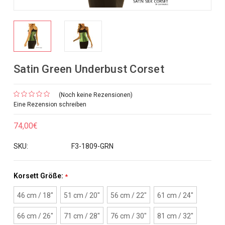
Satin Green Underbust Corset
(Noch keine Rezensionen)
Eine Rezension schreiben
74,00€
SKU:
F3-1809-GRN
Korsett Größe:
*
46 cm / 18"
51 cm / 20"
56 cm / 22"
61 cm / 24"
66 cm / 26"
71 cm / 28"
76 cm / 30"
81 cm / 32"