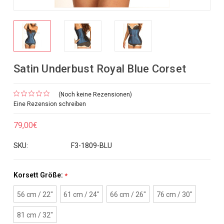
Satin Underbust Royal Blue Corset
(Noch keine Rezensionen)
Eine Rezension schreiben
79,00€
SKU:
F3-1809-BLU
Korsett Größe:
*
56 cm / 22"
61 cm / 24"
66 cm / 26"
76 cm / 30"
81 cm / 32"