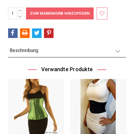
MENGE
Aktueller
ERHÖHEN:
MENGE
Bestand:
VERRINGERN:
Beschreibung
Verwandte Produkte