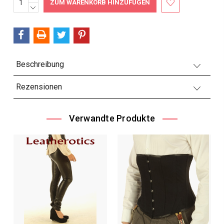
ERHÖHEN:
MENGE
Bestand:
VERRINGERN:
Beschreibung
Rezensionen
Verwandte Produkte