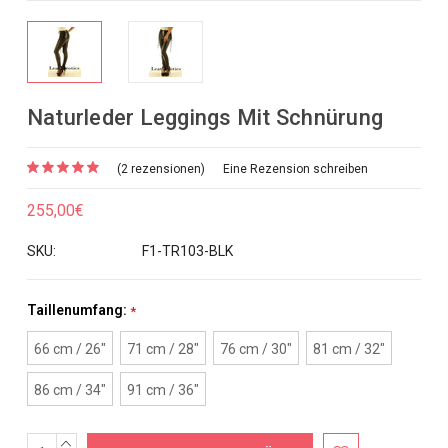
Naturleder Leggings Mit Schnürung
(2 rezensionen)
Eine Rezension schreiben
255,00€
SKU:
F1-TR103-BLK
Taillenumfang:
*
66 cm / 26"
71 cm / 28"
76 cm / 30"
81 cm / 32"
86 cm / 34"
91 cm / 36"
MENGE
Aktueller